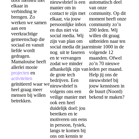
door mensen met
nieuwsbrief is een
automatisch deel
elkaar in
manier om in
van onze
verbinding te
contact te zijn met
community. Op dit
brengen. Zo
elkaar, via jouw
moment heeft onze
werken we samen
persoonlijke inbox
community zo’n
aan een
en dus niet via
200 leden. Wij
veerkrachtige
social media. Wij
willen dit graag
gemeenschap die
zijn van plan om
uitbreiden naar ten
sociaal en vanuit
social media dit jaar
minste 1000 in de
liefde wordt
nog uit te faseren
volgende 12
gedragen.
en te vervangen
maanden. Ofwel
Mamalouise heeft
zodat we minder
zo’n 70 nieuwe
allerlei mooie
afhankelijk zijn van
leden per maand.
projecten
en
de grote tech
Help jij ons de
activiteiten
bedrijven. Een
nieuwsbrief bij
geïnitieerd waar we
nieuwsbrief is
jouw kennissen in
heel graag meer
volgens ons een
de buurt (Noord)
mensen bij willen
veilige manier met
bekend te maken?
betrekken.
ook een heel
duidelijk doel: jou
bereiken en te
motiveren om eens
in persoon, fysiek,
langs te komen bij
ons om kennis te